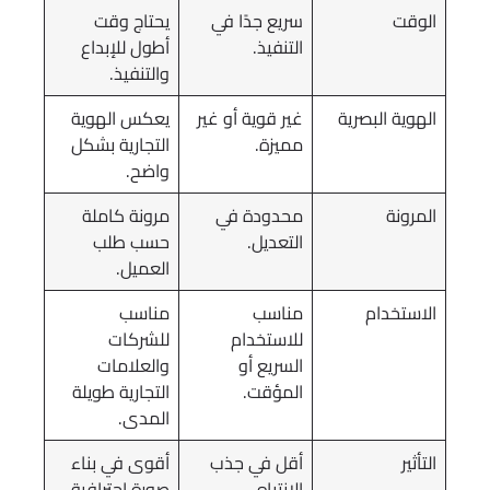
الوقت
سريع جدًا في
يحتاج وقت
التنفيذ.
أطول للإبداع
والتنفيذ.
الهوية البصرية
غير قوية أو غير
يعكس الهوية
مميزة.
التجارية بشكل
واضح.
المرونة
محدودة في
مرونة كاملة
التعديل.
حسب طلب
العميل.
الاستخدام
مناسب
مناسب
للاستخدام
للشركات
السريع أو
والعلامات
المؤقت.
التجارية طويلة
المدى.
التأثير
أقل في جذب
أقوى في بناء
الانتباه.
صورة احترافية.