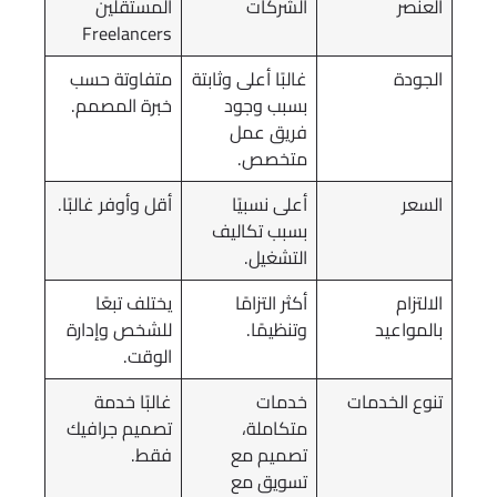
العنصر
الشركات
المستقلين
Freelancers
الجودة
غالبًا أعلى وثابتة
متفاوتة حسب
بسبب وجود
خبرة المصمم.
فريق عمل
متخصص.
السعر
أعلى نسبيًا
أقل وأوفر غالبًا.
بسبب تكاليف
التشغيل.
الالتزام
أكثر التزامًا
يختلف تبعًا
بالمواعيد
وتنظيمًا.
للشخص وإدارة
الوقت.
تنوع الخدمات
خدمات
غالبًا خدمة
متكاملة،
تصميم جرافيك
تصميم مع
فقط.
تسويق مع