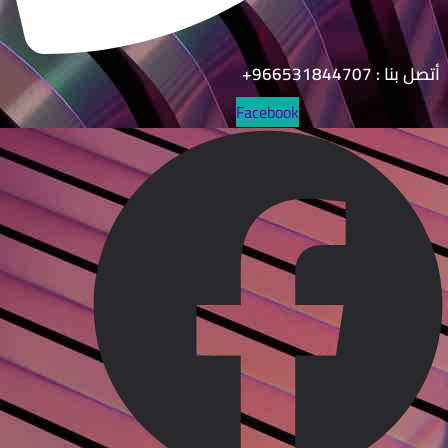
نا : 966531844707+
Facebook