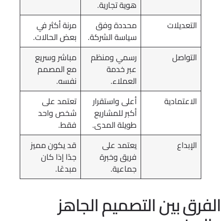
هوية تجارية.
التعديلات
محددة وفق
مرنة أكثر في
سياسة الشركة.
بعض الحالات.
التواصل
رسمي ومنظم
مباشر وسريع
عبر خدمة
مع المصمم
العملاء.
نفسه.
الاعتمادية
أعلى واستقرار
تعتمد على
أكبر للمشاريع
شخص واحد
طويلة المدى.
فقط.
الإبداع
يعتمد على
قد يكون مميز
فريق وخبرة
جدًا إذا كان
جماعية.
مبدعًا.
فرق بين التصميم الجاهز